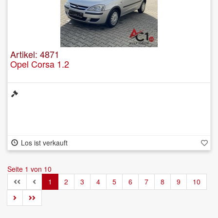
Artikel: 4871
Opel Corsa 1.2
Los ist verkauft
Seite 1 von 10
1
2
3
4
5
6
7
8
9
10