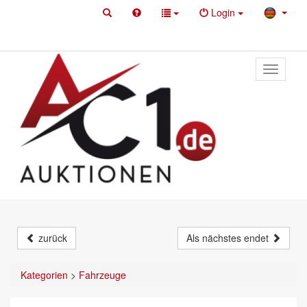
Login
Toggle
primary
navigati
zurück
Als nächstes endet
Kategorien
>
Fahrzeuge