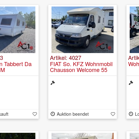
13
Artikel: 4027
Arti
 Tabbert Da
FIAT So. KFZ Wohnmobil
Woh
DM
Chausson Welcome 55
kauft
Auktion beendet
Lo