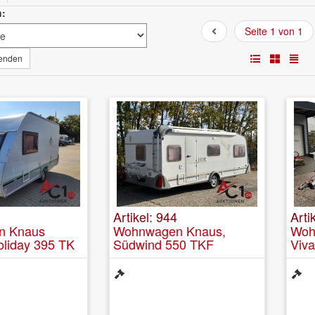
h:
Seite 1 von 1
wenden
Artikel: 944
Arti
n Knaus
Wohnwagen Knaus,
Woh
oliday 395 TK
Südwind 550 TKF
Viva