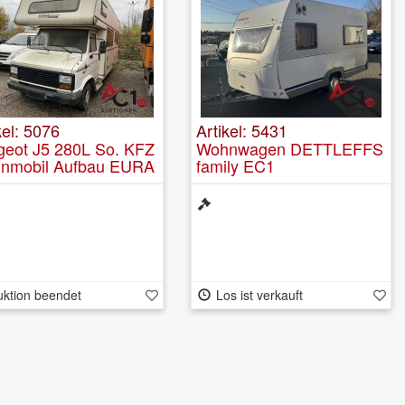
kel: 5076
Artikel: 5431
geot J5 280L So. KFZ
Wohnwagen DETTLEFFS
nmobil Aufbau EURA
family EC1
IL
uktion beendet
Los ist verkauft