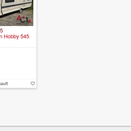
45
 Hobby 545
kauft