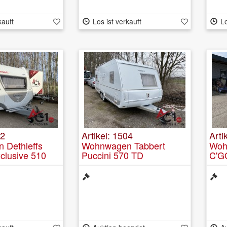
kauft
Los ist verkauft
Lo
72
Artikel: 1504
Arti
 Dethleffs
Wohnwagen Tabbert
Woh
clusive 510
Puccini 570 TD
C'G