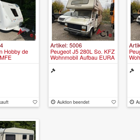
34
Artikel: 5006
Arti
 Hobby de
Peugeot J5 280L So. KFZ
Peu
KMFE
Wohnmobil Aufbau EURA
Woh
MOBIL
MOB
kauft
Auktion beendet
A