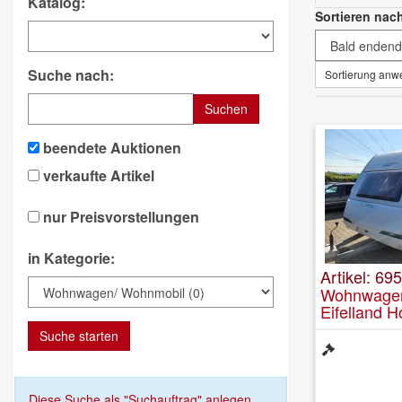
Katalog:
Sortieren nac
Suche nach:
Sortierung an
Suchen
beendete Auktionen
verkaufte Artikel
nur Preisvorstellungen
in Kategorie:
Artikel: 695
Wohnwage
Eifelland H
Suche starten
Diese Suche als "Suchauftrag" anlegen