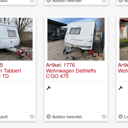
kauft
Auktion beendet
A
75
Artikel: 1776
Arti
 Tabbert
Wohnwagen Dethleffs
Woh
0 TD
C'GO 475
kauft
Auktion beendet
Lo