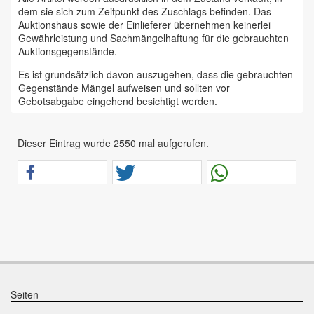
dem sie sich zum Zeitpunkt des Zuschlags befinden. Das
Auktionshaus sowie der Einlieferer übernehmen keinerlei
Gewährleistung und Sachmängelhaftung für die gebrauchten
Auktionsgegenstände.
Es ist grundsätzlich davon auszugehen, dass die gebrauchten
Gegenstände Mängel aufweisen und sollten vor
Gebotsabgabe eingehend besichtigt werden.
Das Auktionshaus Chemnitz weist ausdrücklich darauf hin,
dass sämtliche zum Verkauf stehende Artikel ungeprüft sind.
Dieser Eintrag wurde 2550 mal aufgerufen.
Bei allen zum Verkauf stehenden Fahrzeugen und Maschinen
ist davon auszugehen, dass diese bereits einen nicht
unerheblichen Vorschaden erlitten haben.
Alle Angaben im Auktionskatalog (z. B. technische
Informationen, Daten, Maße, Baujahre und Kilometerstände)
sind unverbindliche Angaben vom Einlieferer und werden vom
Auktionshaus nicht überprüft.
Wir weisen eindringlich darauf hin, dass Gebote nur
abgegeben werden sollen, wenn sie mit diesen Bedingungen
einverstanden sind und diese bedingungslos akzeptieren.
Seiten
Das Aufgeld für unsere Auktionen beträgt 15 % zzgl.