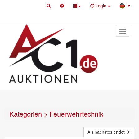
Login
Toggle
primary
navigati
Kategorien
>
Feuerwehrtechnik
Als nächstes endet