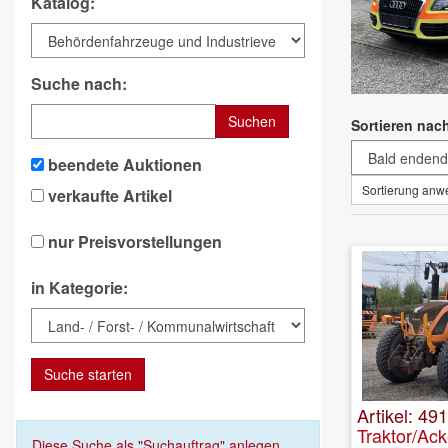
Katalog:
Suche nach:
Suchen
Sortieren nac
beendete Auktionen
Sortierung an
verkaufte Artikel
nur Preisvorstellungen
in Kategorie:
Suche starten
Artikel: 49
Traktor/Ac
Diese Suche als "Suchauftrag" anlegen