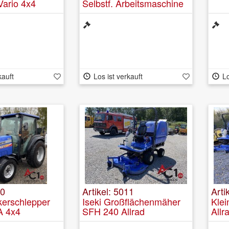
Vario 4x4
Selbstf. Arbeitsmaschine
Hebebühne PALFINGER
P220 B 22m AH 3.5t
kauft
Los ist verkauft
Lo
00
Artikel: 5011
Arti
kerschlepper
Iseki Großflächenmäher
Klei
A 4x4
SFH 240 Allrad
Allr