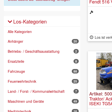
Fendt 516 
Los-Kategorien
Alle Kategorien
Los ist ver
Anhänger
20
Betriebs- / Geschäftsausstattung
2
Ersatzteile
8
Fahrzeuge
88
Feuerwehrtechnik
25
Land- / Forst- / Kommunalwirtschaft
7
Artikel: 50
Traktor/ Ac
Maschinen und Geräte
49
ISEKI TG5
Medizintechnik
16