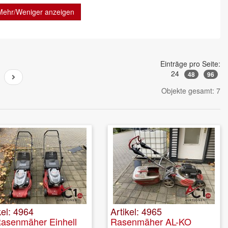
Mehr/Weniger anzeigen
Einträge pro Seite:
24
48
96
Objekte gesamt: 7
kel: 4964
Artikel: 4965
Rasenmäher Einhell
Rasenmäher AL-KO