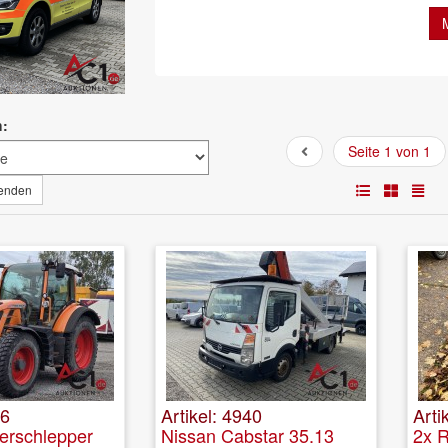
h:
Seite 1 von 1
wenden
16
Artikel: 4940
Arti
kerschlepper
Nissan Cabstar 35.13
2x 