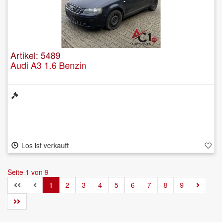
Artikel: 5489
Audi A3 1.6 Benzin
Los ist verkauft
Seite 1 von 9
1
2
3
4
5
6
7
8
9