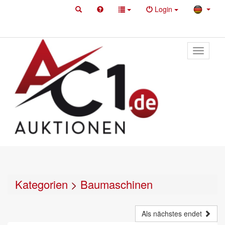
Login
Toggle
primary
navigati
Kategorien
>
Baumaschinen
Als nächstes endet