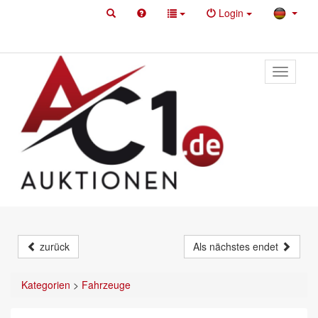
Login
Toggle
primary
navigati
zurück
Als nächstes endet
Kategorien
>
Fahrzeuge