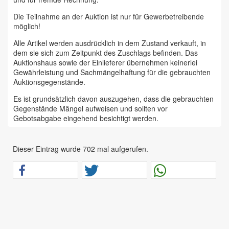
Die Teilnahme an der Auktion ist nur für Gewerbetreibende
möglich!
Alle Artikel werden ausdrücklich in dem Zustand verkauft, in
dem sie sich zum Zeitpunkt des Zuschlags befinden. Das
Auktionshaus sowie der Einlieferer übernehmen keinerlei
Gewährleistung und Sachmängelhaftung für die gebrauchten
Auktionsgegenstände.
Es ist grundsätzlich davon auszugehen, dass die gebrauchten
Gegenstände Mängel aufweisen und sollten vor
Gebotsabgabe eingehend besichtigt werden.
Das Auktionshaus Chemnitz weist ausdrücklich darauf hin,
dass sämtliche zum Verkauf stehende Artikel ungeprüft sind.
Dieser Eintrag wurde 702 mal aufgerufen.
Bei allen zum Verkauf stehenden Fahrzeugen und Maschinen
ist davon auszugehen, dass diese bereits einen nicht
unerheblichen Vorschaden erlitten haben.
Alle Angaben im Auktionskatalog (z. B. technische
Informationen, Daten, Maße, Baujahre und Kilometerstände)
sind unverbindliche Angaben vom Einlieferer und werden vom
Auktionshaus nicht überprüft.