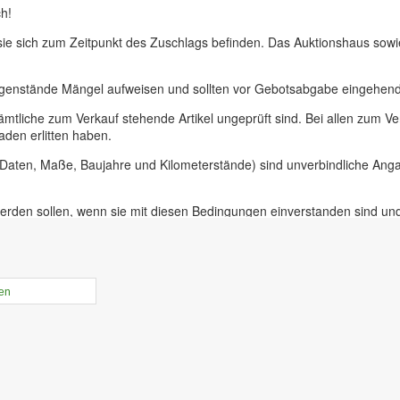
h!
 sie sich zum Zeitpunkt des Zuschlags befinden. Das Auktionshaus sow
egenstände Mängel aufweisen und sollten vor Gebotsabgabe eingehend 
ämtliche zum Verkauf stehende Artikel ungeprüft sind. Bei allen zum
aden erlitten haben.
, Daten, Maße, Baujahre und Kilometerstände) sind unverbindliche An
erden sollen, wenn sie mit diesen Bedingungen einverstanden sind un
uer für Präsenzauktionen in unseren Geschäftsräumen vor Ort in 09228
ieferer oder bei Insolvenzversteigerungen.
rtikel online gestellt ist haben sie die Möglichkeit, Online-Vorgebebo
len
der Zeit von 10.00 bis 17.30 Uhr. An diesem Tag ist die Besichtigung 
r unabdinglich! Mit Abgabe eines Gebots bestätigen sie, die Versteige