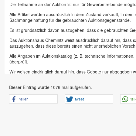
Die Teilnahme an der Auktion ist nur für Gewerbetreibende möglic
Alle Artikel werden ausdrücklich in dem Zustand verkauft, in dem
Sachmängelhaftung für die gebrauchten Auktionsgegenstände.
Es ist grundsätzlich davon auszugehen, dass die gebrauchten G
Das Auktionshaus Chemnitz weist ausdrücklich darauf hin, dass s
auszugehen, dass diese bereits einen nicht unerheblichen Vorsch
Alle Angaben im Auktionskatalog (z. B. technische Informationen
überprüft.
Wir weisen eindringlich darauf hin, dass Gebote nur abgegeben w
Das Aufgeld für unsere Auktionen beträgt 15 % zzgl. Mehrwertste
Dieser Eintrag wurde 1076 mal aufgerufen.
Online Bieter, Bieter bei Vor-Ort-Versteigerungen direkt beim Einl
Sämtliche Neueingänge werden sofort online gestellt. Sobald ein A
teilen
tweet
tei
vorheriger Anmeldung zu besichtigen.
Großer Vorbesichtigungstag immer ein Tag vor Auktionstermin in 
der Artikel ist ausdrücklich erwünscht und auch für Online-Biete
den Zustand.
Vorgebote