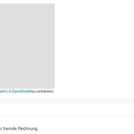
aflet
| ©
OpenStreetMap
contributors
ür fremde Rechnung.