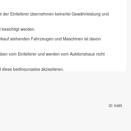
ie der Einlieferer übernehmen keinerlei Gewährleistung und
besichtigt werden.
 Verkauf stehenden Fahrzeugen und Maschinen ist davon
gaben vom Einlieferer und werden vom Auktionshaus nicht
d diese bedingungslos akzeptieren.
 Chemnitz und 18 % zzgl. Mehrwertsteuer für Online-Bieter, Live-
te abzugeben und die Artikel auf dem Auktionsgelände nach
ID: 5485
mit Fahrzeugschlüssel gegen Pfand möglich. Die Vorbesichtigung
rungsartikel in Augenschein genommen zu haben und akzeptieren