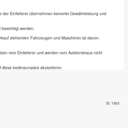
ie der Einlieferer übernehmen keinerlei Gewährleistung und
besichtigt werden.
 Verkauf stehenden Fahrzeugen und Maschinen ist davon
gaben vom Einlieferer und werden vom Auktionshaus nicht
d diese bedingungslos akzeptieren.
 Chemnitz und 18 % zzgl. Mehrwertsteuer für Online-Bieter, Live-
te abzugeben und die Artikel auf dem Auktionsgelände nach
ID: 1563
mit Fahrzeugschlüssel gegen Pfand möglich. Die Vorbesichtigung
rungsartikel in Augenschein genommen zu haben und akzeptieren