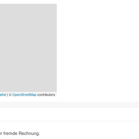
aflet
| ©
OpenStreetMap
contributors
ür fremde Rechnung.