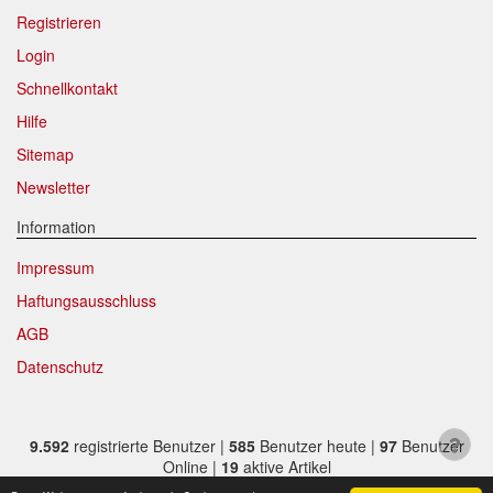
Geschäftsräumen vor Ort in 09228 Chemnitz und 18 % zzgl.
Registrieren
Mehrwertsteuer für Online-Bieter, Live-Online Bieter, Bieter bei
Login
Vor-Ort-Versteigerungen direkt beim Einlieferer oder bei
Insolvenzversteigerungen.
Schnellkontakt
Sämtliche Neueingänge werden sofort online gestellt. Sobald
Hilfe
ein Artikel online gestellt ist haben sie die Möglichkeit, Online-
Sitemap
Vorgebebote abzugeben und die Artikel auf dem
Auktionsgelände nach vorheriger Anmeldung zu besichtigen.
Newsletter
Großer Vorbesichtigungstag immer ein Tag vor Auktionstermin
Information
in der Zeit von 10.00 bis 17.30 Uhr. An diesem Tag ist die
Besichtigung mit Fahrzeugschlüssel gegen Pfand möglich. Die
Impressum
Vorbesichtigung der Artikel ist ausdrücklich erwünscht und
Haftungsausschluss
auch für Online-Bieter unabdinglich! Mit Abgabe eines Gebots
bestätigen sie, die Versteigerungsartikel in Augenschein
AGB
genommen zu haben und akzeptieren den Zustand.
Datenschutz
Vorgebote
Abgegebene Gebote in Form von Online-Vorgeboten gelten
als gesetzt. Mit dem höchsten abgegebenen Vorgebot startet
9.592
registrierte Benutzer |
585
Benutzer heute |
97
Benutzer
die Präsenzauktion sowie die Live-Online-Auktion. Die
Online |
19
aktive Artikel
Gebotsschritte zwischen dem zweithöchsten Gebot und dem