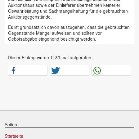
Auktionshaus sowie der Einlieferer übernehmen keinerlei
Gewährleistung und Sachmängelhaftung für die gebrauchten
Auktionsgegenstände.
Es ist grundsätzlich davon auszugehen, dass die gebrauchten
Gegenstände Mängel aufweisen und sollten vor
Gebotsabgabe eingehend besichtigt werden.
Das Auktionshaus Chemnitz weist ausdrücklich darauf hin,
dass sämtliche zum Verkauf stehende Artikel ungeprüft sind.
Dieser Eintrag wurde 1183 mal aufgerufen.
Bei allen zum Verkauf stehenden Fahrzeugen und Maschinen
ist davon auszugehen, dass diese bereits einen nicht
unerheblichen Vorschaden erlitten haben.
Alle Angaben im Auktionskatalog (z. B. technische
Informationen, Daten, Maße, Baujahre und Kilometerstände)
sind unverbindliche Angaben vom Einlieferer und werden vom
Auktionshaus nicht überprüft.
Wir weisen eindringlich darauf hin, dass Gebote nur
abgegeben werden sollen, wenn sie mit diesen Bedingungen
einverstanden sind und diese bedingungslos akzeptieren.
Seiten
Das Aufgeld für unsere Auktionen beträgt 15 % zzgl.
Startseite
Mehrwertsteuer für Präsenzauktionen in unseren