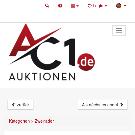
Login
Toggle
primary
navigati
zurück
Als nächstes endet
Kategorien
>
Zweiräder