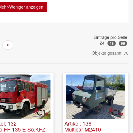
Mehr/Weniger anzeigen
Einträge pro Seite:
24
48
96
Objekte gesamt: 70
kel: 132
Artikel: 136
co FF 135 E So.KFZ
Multicar M2410