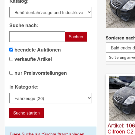
Katalog:
Suche nach:
Suchen
Sortieren nac
beendete Auktionen
Sortierung an
verkaufte Artikel
nur Preisvorstellungen
in Kategorie:
Suche starten
Artikel: 106
Citroën C2
Diese Suche als "Suchauftrag" anlegen