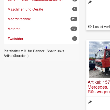
Maschinen und Geräte
6
Medizintechnik
23
Los ist ver
Motoren
19
Zweiräder
1
Platzhalter z.B. für Banner (Spalte links
Artikelübersicht)
Artikel: 157
Mercedes, 
Rüstwage