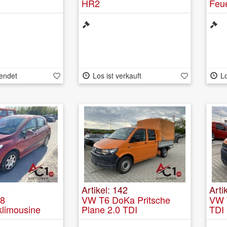
HR2
Feu
Mag
endet
Los ist verkauft
Lo
Artikel: 142
Arti
08
VW T6 DoKa Pritsche
VW 
limousine
Plane 2.0 TDI
TDI