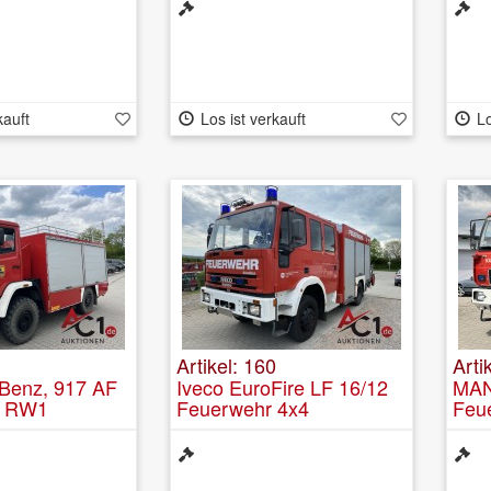
kauft
Los ist verkauft
Lo
Artikel: 160
Arti
Benz, 917 AF
Iveco EuroFire LF 16/12
MAN
n RW1
Feuerwehr 4x4
Feu
EMP