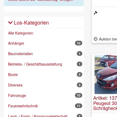
Los-Kategorien
Alle Kategorien
Auktion be
Anhänger
10
Baumaterialien
1
Betriebs- / Geschäftsausstattung
1
Boote
3
Diverses
3
Fahrzeuge
70
Artikel: 137
Peugeot 3
Feuerwehrtechnik
11
Schrägheck
Land- / Forst- / Kommunalwirtschaft
7