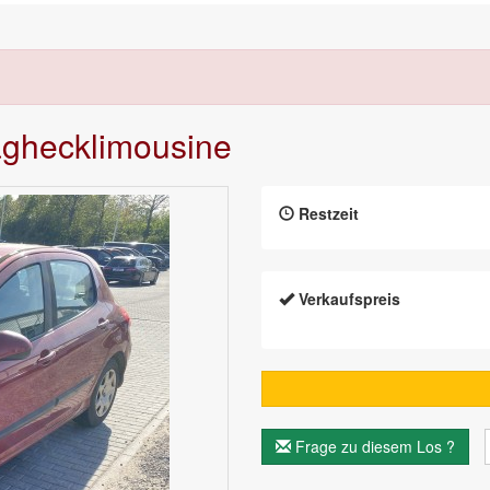
räghecklimousine
Restzeit
Verkaufspreis
Frage zu diesem Los ?