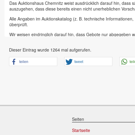
Das Auktionshaus Chemnitz weist ausdrücklich darauf hin, dass s
auszugehen, dass diese bereits einen nicht unerheblichen Vorsch
Alle Angaben im Auktionskatalog (z. B. technische Informationen
überprüft.
Wir weisen eindringlich darauf hin, dass Gebote nur abgegeben w
Das Aufgeld für unsere Auktionen beträgt 15 % zzgl. Mehrwertste
Dieser Eintrag wurde 1264 mal aufgerufen.
Online Bieter, Bieter bei Vor-Ort-Versteigerungen direkt beim Einl
Sämtliche Neueingänge werden sofort online gestellt. Sobald ein A
teilen
tweet
tei
vorheriger Anmeldung zu besichtigen.
Großer Vorbesichtigungstag immer ein Tag vor Auktionstermin in 
der Artikel ist ausdrücklich erwünscht und auch für Online-Biete
den Zustand.
Vorgebote
Abgegebene Gebote in Form von Online-Vorgeboten gelten als ges
dem zweithöchsten Gebot und dem Höchsgebot werden nicht vom 
Seiten
Schriftliche Gebote
Startseite
Schriftliche Gebote werden ab sofort nicht mehr angenommen, da 