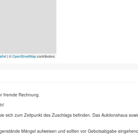
aflet
| ©
OpenStreetMap
contributors
ür fremde Rechnung.
h!
 sie sich zum Zeitpunkt des Zuschlags befinden. Das Auktionshaus sow
egenstände Mängel aufweisen und sollten vor Gebotsabgabe eingehend 