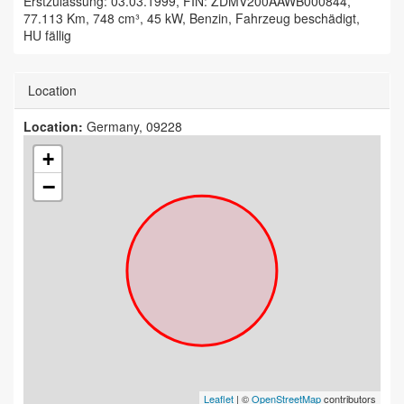
Erstzulassung: 03.03.1999, FIN: ZDMV200AAWB000844,
77.113 Km, 748 cm³, 45 kW, Benzin, Fahrzeug beschädigt,
HU fällig
Location
Location:
Germany, 09228
+
−
Leaflet
| ©
OpenStreetMap
contributors