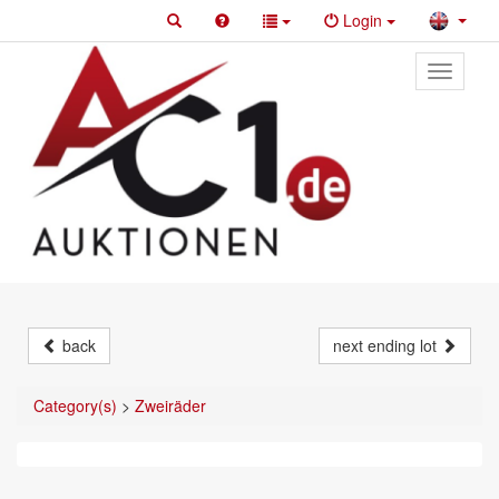
Login
Toggle
primary
navigati
back
next ending lot
Category(s)
>
Zweiräder