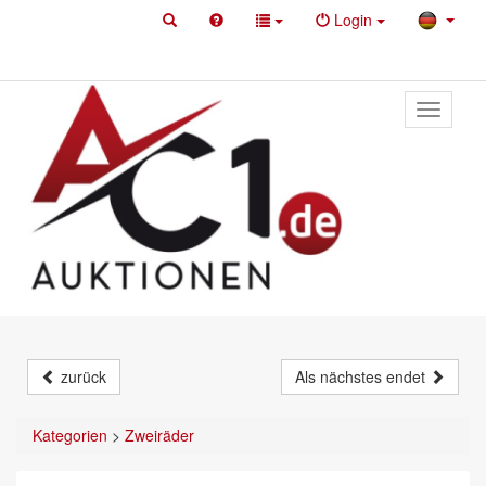
Login
Toggle
primary
navigati
zurück
Als nächstes endet
Kategorien
>
Zweiräder