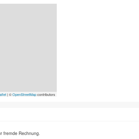
aflet
| ©
OpenStreetMap
contributors
ür fremde Rechnung.