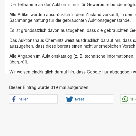
Die Teilnahme an der Auktion ist nur für Gewerbetreibende möglic
Alle Artikel werden ausdrücklich in dem Zustand verkauft, in dem
Sachmängelhaftung für die gebrauchten Auktionsgegenstände.
Es ist grundsätzlich davon auszugehen, dass die gebrauchten G
Das Auktionshaus Chemnitz weist ausdrücklich darauf hin, dass s
auszugehen, dass diese bereits einen nicht unerheblichen Vorsch
Alle Angaben im Auktionskatalog (z. B. technische Informationen
überprüft.
Wir weisen eindringlich darauf hin, dass Gebote nur abgegeben w
Das Aufgeld für unsere Auktionen beträgt 15 % zzgl. Mehrwertste
Dieser Eintrag wurde 319 mal aufgerufen.
Online Bieter, Bieter bei Vor-Ort-Versteigerungen direkt beim Einl
Sämtliche Neueingänge werden sofort online gestellt. Sobald ein A
teilen
tweet
tei
vorheriger Anmeldung zu besichtigen.
Großer Vorbesichtigungstag immer ein Tag vor Auktionstermin in 
der Artikel ist ausdrücklich erwünscht und auch für Online-Biete
den Zustand.
Vorgebote