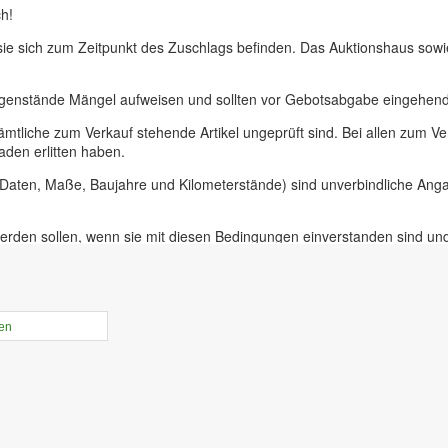
h!
 sie sich zum Zeitpunkt des Zuschlags befinden. Das Auktionshaus sow
egenstände Mängel aufweisen und sollten vor Gebotsabgabe eingehend 
ämtliche zum Verkauf stehende Artikel ungeprüft sind. Bei allen zum
aden erlitten haben.
, Daten, Maße, Baujahre und Kilometerstände) sind unverbindliche An
erden sollen, wenn sie mit diesen Bedingungen einverstanden sind un
uer für Präsenzauktionen in unseren Geschäftsräumen vor Ort in 09228
ieferer oder bei Insolvenzversteigerungen.
rtikel online gestellt ist haben sie die Möglichkeit, Online-Vorgebebo
len
der Zeit von 10.00 bis 17.30 Uhr. An diesem Tag ist die Besichtigung 
r unabdinglich! Mit Abgabe eines Gebots bestätigen sie, die Versteige