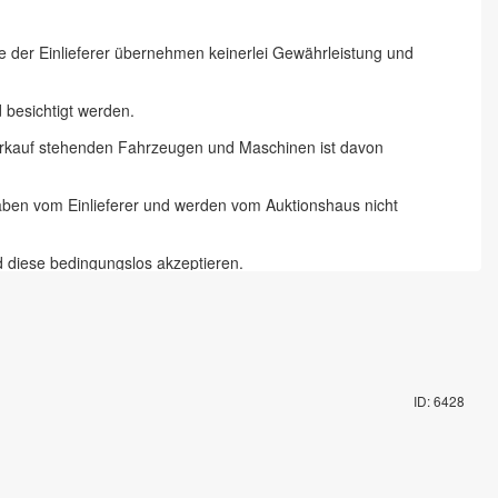
ie der Einlieferer übernehmen keinerlei Gewährleistung und
besichtigt werden.
 Verkauf stehenden Fahrzeugen und Maschinen ist davon
gaben vom Einlieferer und werden vom Auktionshaus nicht
d diese bedingungslos akzeptieren.
 Chemnitz und 18 % zzgl. Mehrwertsteuer für Online-Bieter, Live-
te abzugeben und die Artikel auf dem Auktionsgelände nach
ID: 6428
mit Fahrzeugschlüssel gegen Pfand möglich. Die Vorbesichtigung
rungsartikel in Augenschein genommen zu haben und akzeptieren