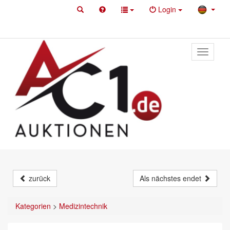
Login
Toggle
primary
navigati
zurück
Als nächstes endet
Kategorien
>
Medizintechnik