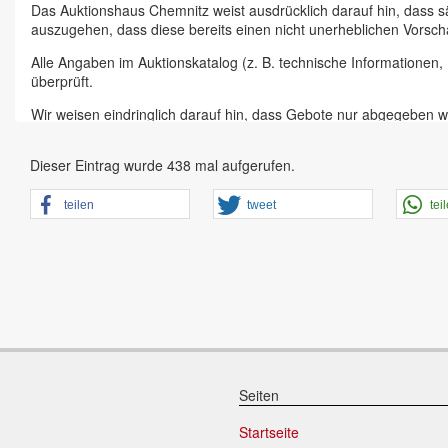
Das Auktionshaus Chemnitz weist ausdrücklich darauf hin, dass s
auszugehen, dass diese bereits einen nicht unerheblichen Vorsch
Alle Angaben im Auktionskatalog (z. B. technische Informationen
überprüft.
Wir weisen eindringlich darauf hin, dass Gebote nur abgegeben w
Das Aufgeld für unsere Auktionen beträgt 15 % zzgl. Mehrwertste
Dieser Eintrag wurde 438 mal aufgerufen.
Online Bieter, Bieter bei Vor-Ort-Versteigerungen direkt beim Einl
Sämtliche Neueingänge werden sofort online gestellt. Sobald ein A
teilen
tweet
tei
vorheriger Anmeldung zu besichtigen.
Großer Vorbesichtigungstag immer ein Tag vor Auktionstermin in 
der Artikel ist ausdrücklich erwünscht und auch für Online-Biete
den Zustand.
Vorgebote
Abgegebene Gebote in Form von Online-Vorgeboten gelten als ges
dem zweithöchsten Gebot und dem Höchsgebot werden nicht vom 
Seiten
Schriftliche Gebote
Startseite
Schriftliche Gebote werden ab sofort nicht mehr angenommen, da 