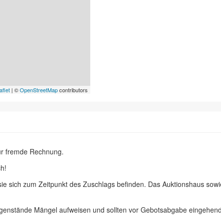
aflet
| ©
OpenStreetMap
contributors
ür fremde Rechnung.
h!
 sie sich zum Zeitpunkt des Zuschlags befinden. Das Auktionshaus sow
egenstände Mängel aufweisen und sollten vor Gebotsabgabe eingehend 