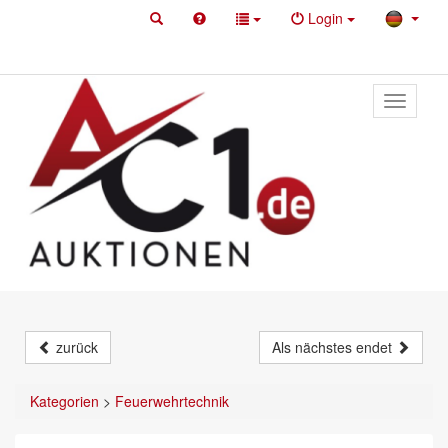
Login
Toggle
primary
navigati
zurück
Als nächstes endet
Kategorien
>
Feuerwehrtechnik