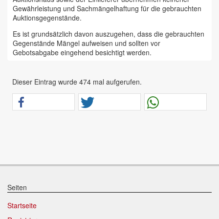
Gewährleistung und Sachmängelhaftung für die gebrauchten
Auktionsgegenstände.
Es ist grundsätzlich davon auszugehen, dass die gebrauchten
Gegenstände Mängel aufweisen und sollten vor
Gebotsabgabe eingehend besichtigt werden.
Das Auktionshaus Chemnitz weist ausdrücklich darauf hin,
dass sämtliche zum Verkauf stehende Artikel ungeprüft sind.
Dieser Eintrag wurde 474 mal aufgerufen.
Bei allen zum Verkauf stehenden Fahrzeugen und Maschinen
ist davon auszugehen, dass diese bereits einen nicht
unerheblichen Vorschaden erlitten haben.
Alle Angaben im Auktionskatalog (z. B. technische
Informationen, Daten, Maße, Baujahre und Kilometerstände)
sind unverbindliche Angaben vom Einlieferer und werden vom
Auktionshaus nicht überprüft.
Wir weisen eindringlich darauf hin, dass Gebote nur
abgegeben werden sollen, wenn sie mit diesen Bedingungen
einverstanden sind und diese bedingungslos akzeptieren.
Seiten
Das Aufgeld für unsere Auktionen beträgt 15 % zzgl.
Startseite
Mehrwertsteuer für Präsenzauktionen in unseren