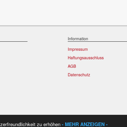
Information
Impressum
Haftungsausschluss
AGB
Datenschutz
strierte Benutzer |
1.635
Benutzer heute |
128
Benutzer Online |
19
akt
tzerfreundlichkeit zu erhöhen
- MEHR ANZEIGEN -