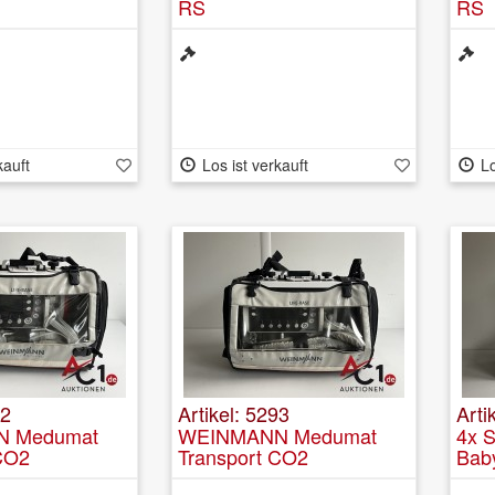
RS
RS
kauft
Los ist verkauft
Lo
92
Artikel: 5293
Arti
 Medumat
WEINMANN Medumat
4x 
CO2
Transport CO2
Baby