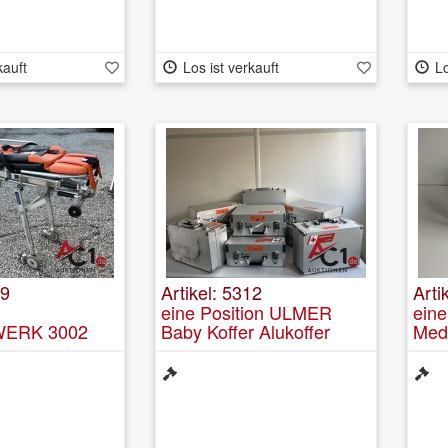
kauft
Los ist verkauft
Lo
09
Artikel: 5312
Arti
eine Position ULMER
eine
ERK 3002
Baby Koffer Alukoffer
Medi