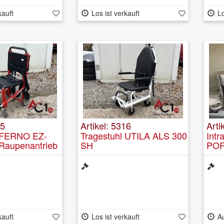
kauft
Los ist verkauft
Lo
15
Artikel: 5316
Arti
l FERNO EZ-
Tragestuhl UTILA ALS 300
Intr
Raupenantrieb
SH
PORT
kauft
Los ist verkauft
A