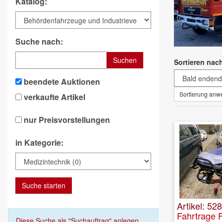
Katalog:
Suche nach:
Suchen
Sortieren nac
beendete Auktionen
Sortierung an
verkaufte Artikel
nur Preisvorstellungen
in Kategorie:
Suche starten
Artikel: 52
Fahrtrage 
Diese Suche als "Suchauftrag" anlegen