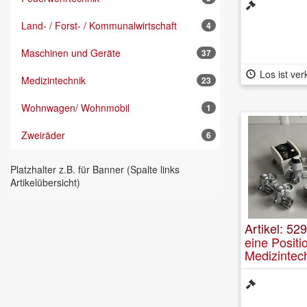
Land- / Forst- / Kommunalwirtschaft
4
Maschinen und Geräte
37
Los ist ver
Medizintechnik
23
Wohnwagen/ Wohnmobil
1
Zweiräder
6
Platzhalter z.B. für Banner (Spalte links
Artikelübersicht)
Artikel: 52
eine Positi
Medizintec