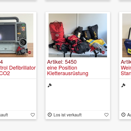
34
Artikel: 5450
Arti
rol Defibrillator
eine Position
Wei
 CO2
Kletterausrüstung
Sta
kauft
Los ist verkauft
A