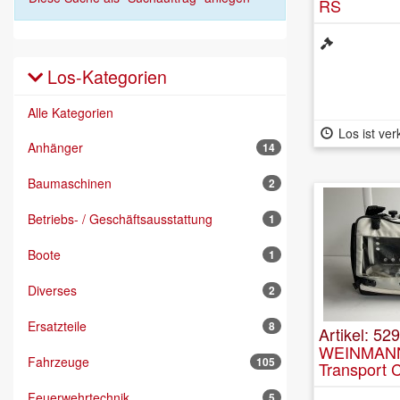
RS
Los-Kategorien
Alle Kategorien
Los ist ver
Anhänger
14
Baumaschinen
2
Betriebs- / Geschäftsausstattung
1
Boote
1
Diverses
2
Ersatzteile
8
Artikel: 52
WEINMANN
Fahrzeuge
105
Transport 
Feuerwehrtechnik
5