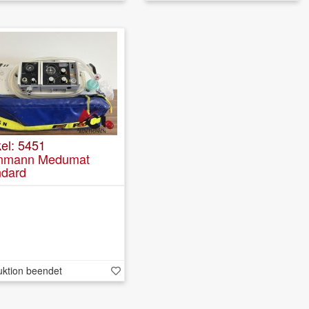
kel: 5451
nmann Medumat
ndard
uktion beendet