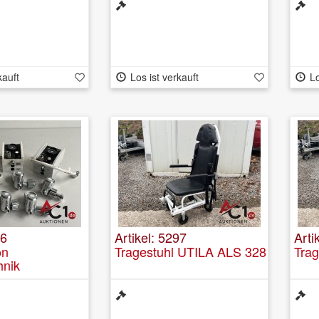
kauft
Los ist verkauft
Lo
96
Artikel: 5297
Arti
on
Tragestuhl UTILA ALS 328
Tra
hnik