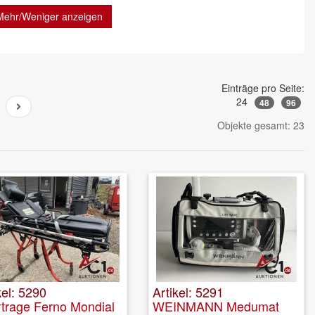
Mehr/Weniger anzeigen
Einträge pro Seite:
24
48
96
Objekte gesamt: 23
kel: 5290
Artikel: 5291
trage Ferno Mondial
WEINMANN Medumat