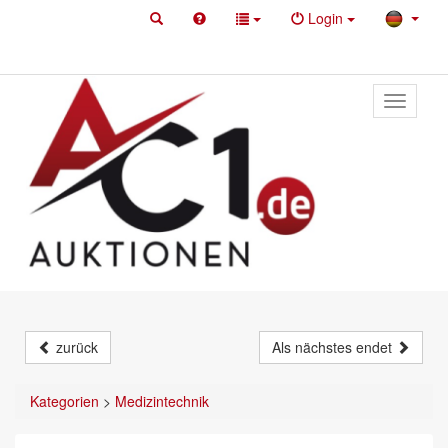
Login
Toggle
primary
navigati
zurück
Als nächstes endet
Kategorien
>
Medizintechnik