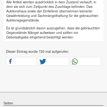
Alle Artikel werden ausdrücklich in dem Zustand verkauft, in
dem sie sich zum Zeitpunkt des Zuschlags befinden. Das
Auktionshaus sowie der Einlieferer übernehmen keinerlei
Gewährleistung und Sachmängelhaftung für die gebrauchten
Auktionsgegenstände.
Es ist grundsätzlich davon auszugehen, dass die gebrauchten
Gegenstände Mängel aufweisen und sollten vor
Gebotsabgabe eingehend besichtigt werden.
Das Auktionshaus Chemnitz weist ausdrücklich darauf hin,
dass sämtliche zum Verkauf stehende Artikel ungeprüft sind.
Dieser Eintrag wurde 720 mal aufgerufen.
Bei allen zum Verkauf stehenden Fahrzeugen und Maschinen
ist davon auszugehen, dass diese bereits einen nicht
unerheblichen Vorschaden erlitten haben.
Alle Angaben im Auktionskatalog (z. B. technische
Informationen, Daten, Maße, Baujahre und Kilometerstände)
sind unverbindliche Angaben vom Einlieferer und werden vom
Auktionshaus nicht überprüft.
Wir weisen eindringlich darauf hin, dass Gebote nur
abgegeben werden sollen, wenn sie mit diesen Bedingungen
einverstanden sind und diese bedingungslos akzeptieren.
Seiten