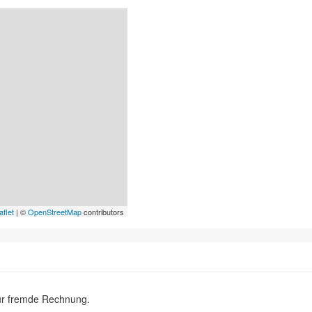
aflet
| ©
OpenStreetMap
contributors
ür fremde Rechnung.