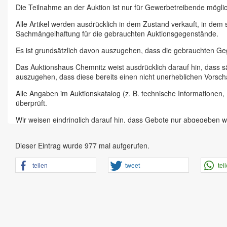
Die Teilnahme an der Auktion ist nur für Gewerbetreibende möglic
Alle Artikel werden ausdrücklich in dem Zustand verkauft, in dem
Sachmängelhaftung für die gebrauchten Auktionsgegenstände.
Es ist grundsätzlich davon auszugehen, dass die gebrauchten G
Das Auktionshaus Chemnitz weist ausdrücklich darauf hin, dass s
auszugehen, dass diese bereits einen nicht unerheblichen Vorsch
Alle Angaben im Auktionskatalog (z. B. technische Informationen
überprüft.
Wir weisen eindringlich darauf hin, dass Gebote nur abgegeben w
Das Aufgeld für unsere Auktionen beträgt 15 % zzgl. Mehrwertste
Dieser Eintrag wurde 977 mal aufgerufen.
Online Bieter, Bieter bei Vor-Ort-Versteigerungen direkt beim Einl
Sämtliche Neueingänge werden sofort online gestellt. Sobald ein A
teilen
tweet
tei
vorheriger Anmeldung zu besichtigen.
Großer Vorbesichtigungstag immer ein Tag vor Auktionstermin in 
der Artikel ist ausdrücklich erwünscht und auch für Online-Biete
den Zustand.
Vorgebote