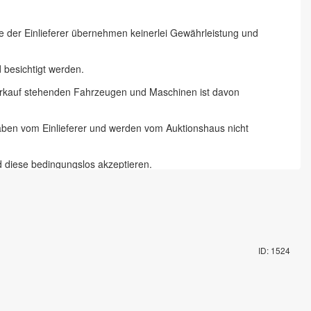
ie der Einlieferer übernehmen keinerlei Gewährleistung und
besichtigt werden.
 Verkauf stehenden Fahrzeugen und Maschinen ist davon
gaben vom Einlieferer und werden vom Auktionshaus nicht
d diese bedingungslos akzeptieren.
 Chemnitz und 18 % zzgl. Mehrwertsteuer für Online-Bieter, Live-
te abzugeben und die Artikel auf dem Auktionsgelände nach
ID: 1524
mit Fahrzeugschlüssel gegen Pfand möglich. Die Vorbesichtigung
rungsartikel in Augenschein genommen zu haben und akzeptieren