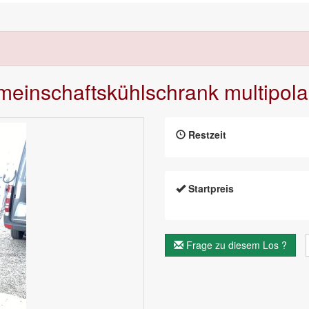
emeinschaftskühlschrank multipola
Restzeit
Startpreis
Frage zu diesem Los ?