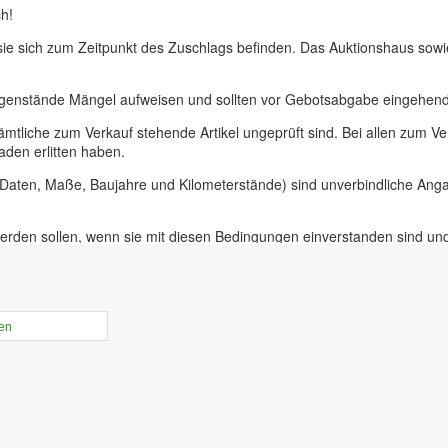
h!
 sie sich zum Zeitpunkt des Zuschlags befinden. Das Auktionshaus sow
egenstände Mängel aufweisen und sollten vor Gebotsabgabe eingehend 
ämtliche zum Verkauf stehende Artikel ungeprüft sind. Bei allen zum
aden erlitten haben.
, Daten, Maße, Baujahre und Kilometerstände) sind unverbindliche An
erden sollen, wenn sie mit diesen Bedingungen einverstanden sind un
uer für Präsenzauktionen in unseren Geschäftsräumen vor Ort in 09228
ieferer oder bei Insolvenzversteigerungen.
rtikel online gestellt ist haben sie die Möglichkeit, Online-Vorgebebo
len
der Zeit von 10.00 bis 17.30 Uhr. An diesem Tag ist die Besichtigung 
r unabdinglich! Mit Abgabe eines Gebots bestätigen sie, die Versteige