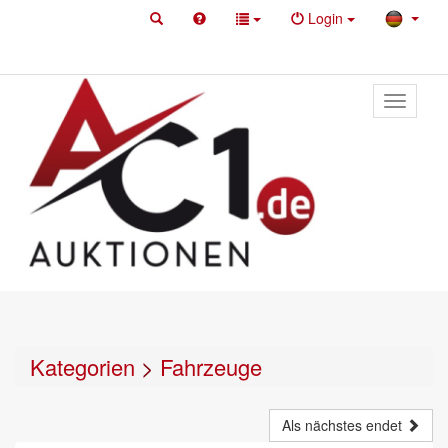
Login
Toggle
primary
navigati
Kategorien
>
Fahrzeuge
Als nächstes endet