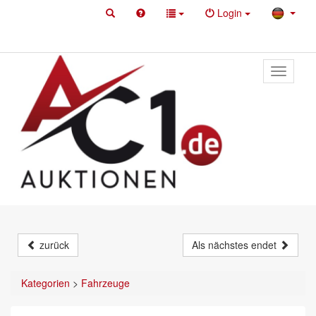
Login
Toggle
primary
navigati
zurück
Als nächstes endet
Kategorien
>
Fahrzeuge