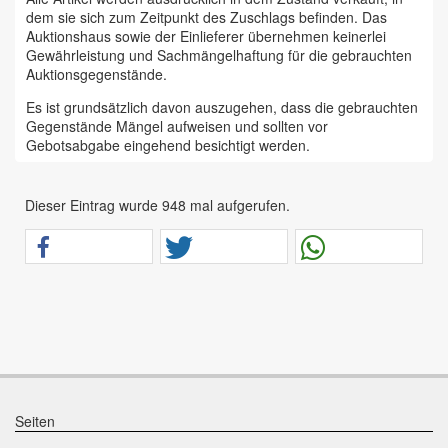
dem sie sich zum Zeitpunkt des Zuschlags befinden. Das
Auktionshaus sowie der Einlieferer übernehmen keinerlei
Gewährleistung und Sachmängelhaftung für die gebrauchten
Auktionsgegenstände.
Es ist grundsätzlich davon auszugehen, dass die gebrauchten
Gegenstände Mängel aufweisen und sollten vor
Gebotsabgabe eingehend besichtigt werden.
Das Auktionshaus Chemnitz weist ausdrücklich darauf hin,
dass sämtliche zum Verkauf stehende Artikel ungeprüft sind.
Dieser Eintrag wurde 948 mal aufgerufen.
Bei allen zum Verkauf stehenden Fahrzeugen und Maschinen
ist davon auszugehen, dass diese bereits einen nicht
unerheblichen Vorschaden erlitten haben.
Alle Angaben im Auktionskatalog (z. B. technische
Informationen, Daten, Maße, Baujahre und Kilometerstände)
sind unverbindliche Angaben vom Einlieferer und werden vom
Auktionshaus nicht überprüft.
Wir weisen eindringlich darauf hin, dass Gebote nur
abgegeben werden sollen, wenn sie mit diesen Bedingungen
einverstanden sind und diese bedingungslos akzeptieren.
Seiten