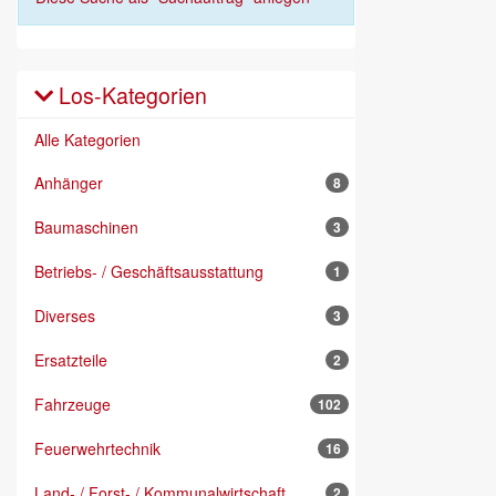
Los-Kategorien
Alle Kategorien
Anhänger
8
Baumaschinen
3
Betriebs- / Geschäftsausstattung
1
Diverses
3
Ersatzteile
2
Fahrzeuge
102
Feuerwehrtechnik
16
Land- / Forst- / Kommunalwirtschaft
2