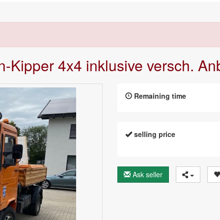
en-Kipper 4x4 inklusive versch. A
Remaining time
selling price
Ask seller