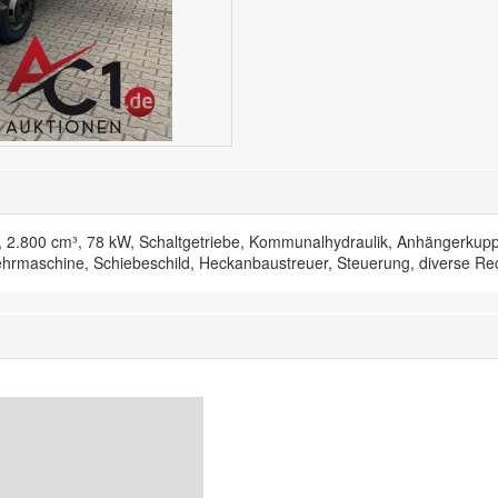
.800 cm³, 78 kW, Schaltgetriebe, Kommunalhydraulik, Anhängerkupplu
tkehrmaschine, Schiebeschild, Heckanbaustreuer, Steuerung, diverse 