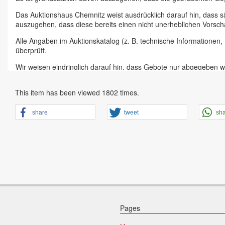
Das Auktionshaus Chemnitz weist ausdrücklich darauf hin, dass s
auszugehen, dass diese bereits einen nicht unerheblichen Vorsch
Alle Angaben im Auktionskatalog (z. B. technische Informationen
überprüft.
Wir weisen eindringlich darauf hin, dass Gebote nur abgegeben w
Das Aufgeld für unsere Auktionen beträgt 15 % zzgl. Mehrwertste
This item has been viewed 1802 times.
Online Bieter, Bieter bei Vor-Ort-Versteigerungen direkt beim Einl
Sämtliche Neueingänge werden sofort online gestellt. Sobald ein A
share
tweet
sh
vorheriger Anmeldung zu besichtigen.
Großer Vorbesichtigungstag immer ein Tag vor Auktionstermin in 
der Artikel ist ausdrücklich erwünscht und auch für Online-Biete
den Zustand.
Vorgebote
Abgegebene Gebote in Form von Online-Vorgeboten gelten als ges
dem zweithöchsten Gebot und dem Höchsgebot werden nicht vom 
Pages
Schriftliche Gebote