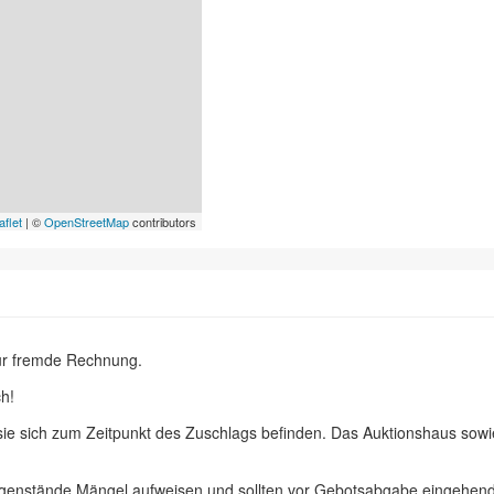
aflet
| ©
OpenStreetMap
contributors
ür fremde Rechnung.
h!
 sie sich zum Zeitpunkt des Zuschlags befinden. Das Auktionshaus sow
egenstände Mängel aufweisen und sollten vor Gebotsabgabe eingehend 