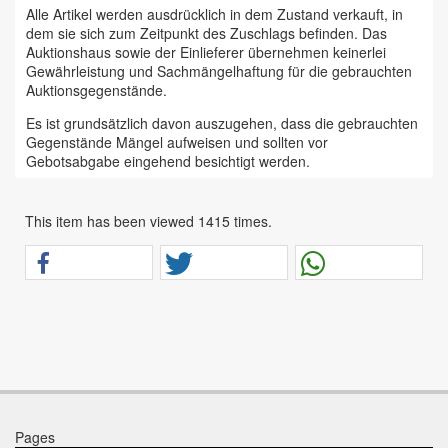
Alle Artikel werden ausdrücklich in dem Zustand verkauft, in
dem sie sich zum Zeitpunkt des Zuschlags befinden. Das
Auktionshaus sowie der Einlieferer übernehmen keinerlei
Gewährleistung und Sachmängelhaftung für die gebrauchten
Auktionsgegenstände.
Es ist grundsätzlich davon auszugehen, dass die gebrauchten
Gegenstände Mängel aufweisen und sollten vor
Gebotsabgabe eingehend besichtigt werden.
Das Auktionshaus Chemnitz weist ausdrücklich darauf hin,
dass sämtliche zum Verkauf stehende Artikel ungeprüft sind.
This item has been viewed 1415 times.
Bei allen zum Verkauf stehenden Fahrzeugen und Maschinen
ist davon auszugehen, dass diese bereits einen nicht
unerheblichen Vorschaden erlitten haben.
Alle Angaben im Auktionskatalog (z. B. technische
Informationen, Daten, Maße, Baujahre und Kilometerstände)
sind unverbindliche Angaben vom Einlieferer und werden vom
Auktionshaus nicht überprüft.
Wir weisen eindringlich darauf hin, dass Gebote nur
abgegeben werden sollen, wenn sie mit diesen Bedingungen
einverstanden sind und diese bedingungslos akzeptieren.
Pages