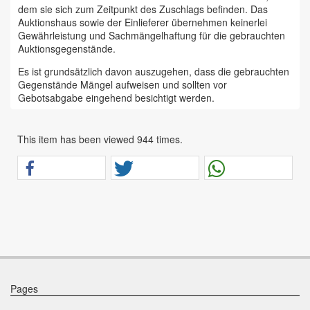
dem sie sich zum Zeitpunkt des Zuschlags befinden. Das
Auktionshaus sowie der Einlieferer übernehmen keinerlei
Gewährleistung und Sachmängelhaftung für die gebrauchten
Auktionsgegenstände.
Es ist grundsätzlich davon auszugehen, dass die gebrauchten
Gegenstände Mängel aufweisen und sollten vor
Gebotsabgabe eingehend besichtigt werden.
Das Auktionshaus Chemnitz weist ausdrücklich darauf hin,
dass sämtliche zum Verkauf stehende Artikel ungeprüft sind.
This item has been viewed 944 times.
Bei allen zum Verkauf stehenden Fahrzeugen und Maschinen
ist davon auszugehen, dass diese bereits einen nicht
unerheblichen Vorschaden erlitten haben.
Alle Angaben im Auktionskatalog (z. B. technische
Informationen, Daten, Maße, Baujahre und Kilometerstände)
sind unverbindliche Angaben vom Einlieferer und werden vom
Auktionshaus nicht überprüft.
Wir weisen eindringlich darauf hin, dass Gebote nur
abgegeben werden sollen, wenn sie mit diesen Bedingungen
einverstanden sind und diese bedingungslos akzeptieren.
Pages
Das Aufgeld für unsere Auktionen beträgt 15 % zzgl.