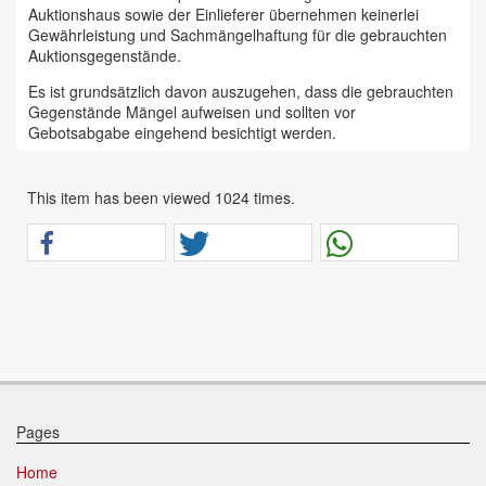
Auktionshaus sowie der Einlieferer übernehmen keinerlei
Gewährleistung und Sachmängelhaftung für die gebrauchten
Auktionsgegenstände.
Es ist grundsätzlich davon auszugehen, dass die gebrauchten
Gegenstände Mängel aufweisen und sollten vor
Gebotsabgabe eingehend besichtigt werden.
Das Auktionshaus Chemnitz weist ausdrücklich darauf hin,
dass sämtliche zum Verkauf stehende Artikel ungeprüft sind.
This item has been viewed 1024 times.
Bei allen zum Verkauf stehenden Fahrzeugen und Maschinen
ist davon auszugehen, dass diese bereits einen nicht
unerheblichen Vorschaden erlitten haben.
Alle Angaben im Auktionskatalog (z. B. technische
Informationen, Daten, Maße, Baujahre und Kilometerstände)
sind unverbindliche Angaben vom Einlieferer und werden vom
Auktionshaus nicht überprüft.
Wir weisen eindringlich darauf hin, dass Gebote nur
abgegeben werden sollen, wenn sie mit diesen Bedingungen
einverstanden sind und diese bedingungslos akzeptieren.
Pages
Das Aufgeld für unsere Auktionen beträgt 15 % zzgl.
Home
Mehrwertsteuer für Präsenzauktionen in unseren