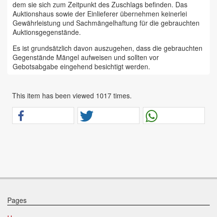
dem sie sich zum Zeitpunkt des Zuschlags befinden. Das
Auktionshaus sowie der Einlieferer übernehmen keinerlei
Gewährleistung und Sachmängelhaftung für die gebrauchten
Auktionsgegenstände.
Es ist grundsätzlich davon auszugehen, dass die gebrauchten
Gegenstände Mängel aufweisen und sollten vor
Gebotsabgabe eingehend besichtigt werden.
Das Auktionshaus Chemnitz weist ausdrücklich darauf hin,
dass sämtliche zum Verkauf stehende Artikel ungeprüft sind.
This item has been viewed 1017 times.
Bei allen zum Verkauf stehenden Fahrzeugen und Maschinen
ist davon auszugehen, dass diese bereits einen nicht
unerheblichen Vorschaden erlitten haben.
Alle Angaben im Auktionskatalog (z. B. technische
Informationen, Daten, Maße, Baujahre und Kilometerstände)
sind unverbindliche Angaben vom Einlieferer und werden vom
Auktionshaus nicht überprüft.
Wir weisen eindringlich darauf hin, dass Gebote nur
abgegeben werden sollen, wenn sie mit diesen Bedingungen
einverstanden sind und diese bedingungslos akzeptieren.
Pages
Das Aufgeld für unsere Auktionen beträgt 15 % zzgl.