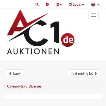
Login
Toggle
primary
navigati
back
next ending lot
Category(s)
>
Diverses