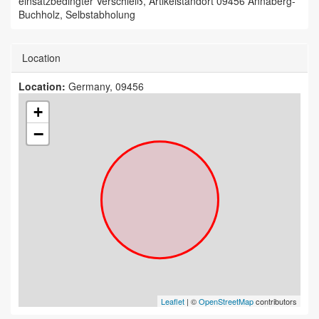
einsatzbedingter Verschleiß, Artikelstandort 09456 Annaberg-
Buchholz, Selbstabholung
Location
Location:
Germany, 09456
+
−
Leaflet
| ©
OpenStreetMap
contributors