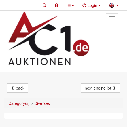
Login
Toggle
primary
navigati
back
next ending lot
Category(s)
>
Diverses