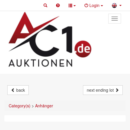
Login
Toggle
primary
navigati
back
next ending lot
Category(s)
>
Anhänger