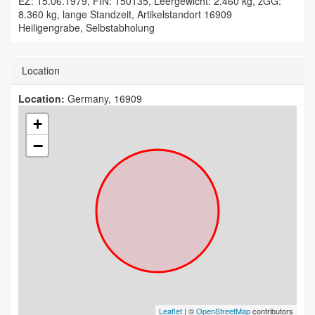
EZ: 15.06.1979, FIN: 150135, Leergewicht: 2.460 kg, zGG:
8.360 kg, lange Standzeit, Artikelstandort 16909
Heiligengrabe, Selbstabholung
Location
Location:
Germany, 16909
+
−
Leaflet
| ©
OpenStreetMap
contributors