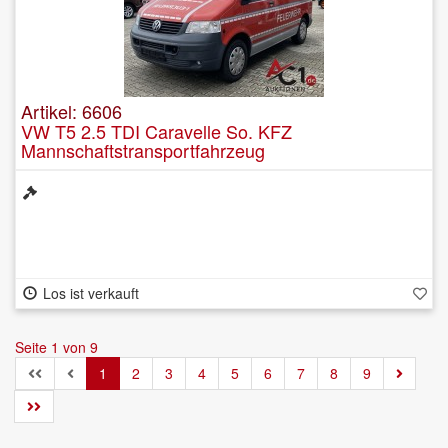
Artikel: 6606
VW T5 2.5 TDI Caravelle So. KFZ
Mannschaftstransportfahrzeug
Los ist verkauft
Seite 1 von 9
1
2
3
4
5
6
7
8
9