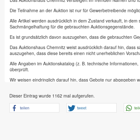
Das Auktionshaus Chemnitz versteigert im fremden Namen und f
Die Teilnahme an der Auktion ist nur für Gewerbetreibende möglic
Alle Artikel werden ausdrücklich in dem Zustand verkauft, in dem
Sachmängelhaftung für die gebrauchten Auktionsgegenstände.
Es ist grundsätzlich davon auszugehen, dass die gebrauchten G
Das Auktionshaus Chemnitz weist ausdrücklich darauf hin, dass s
auszugehen, dass diese bereits einen nicht unerheblichen Vorsch
Alle Angaben im Auktionskatalog (z. B. technische Informationen
überprüft.
Wir weisen eindringlich darauf hin, dass Gebote nur abgegeben w
Das Aufgeld für unsere Auktionen beträgt 15 % zzgl. Mehrwertste
Dieser Eintrag wurde 1162 mal aufgerufen.
Online Bieter, Bieter bei Vor-Ort-Versteigerungen direkt beim Einl
Sämtliche Neueingänge werden sofort online gestellt. Sobald ein A
teilen
tweet
tei
vorheriger Anmeldung zu besichtigen.
Großer Vorbesichtigungstag immer ein Tag vor Auktionstermin in 
der Artikel ist ausdrücklich erwünscht und auch für Online-Biete
den Zustand.