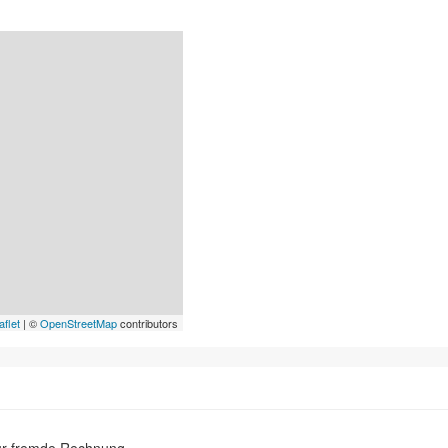
aflet
| ©
OpenStreetMap
contributors