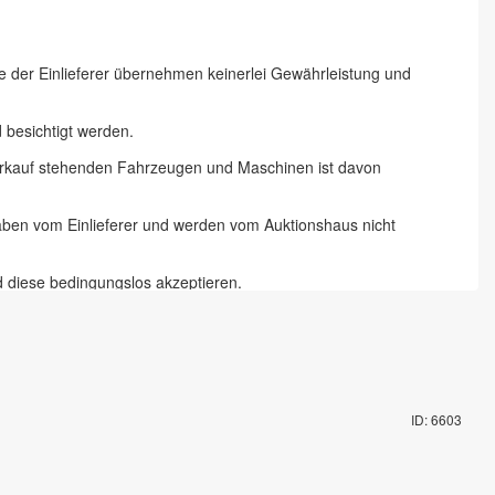
ie der Einlieferer übernehmen keinerlei Gewährleistung und
besichtigt werden.
 Verkauf stehenden Fahrzeugen und Maschinen ist davon
gaben vom Einlieferer und werden vom Auktionshaus nicht
d diese bedingungslos akzeptieren.
 Chemnitz und 18 % zzgl. Mehrwertsteuer für Online-Bieter, Live-
te abzugeben und die Artikel auf dem Auktionsgelände nach
ID: 6603
mit Fahrzeugschlüssel gegen Pfand möglich. Die Vorbesichtigung
rungsartikel in Augenschein genommen zu haben und akzeptieren