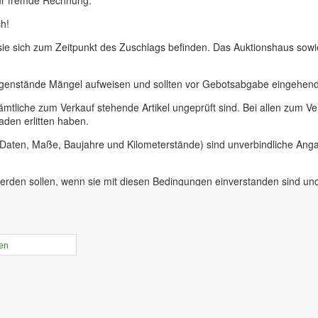
ür fremde Rechnung.
h!
 sie sich zum Zeitpunkt des Zuschlags befinden. Das Auktionshaus sow
egenstände Mängel aufweisen und sollten vor Gebotsabgabe eingehend 
ämtliche zum Verkauf stehende Artikel ungeprüft sind. Bei allen zum
aden erlitten haben.
, Daten, Maße, Baujahre und Kilometerstände) sind unverbindliche An
erden sollen, wenn sie mit diesen Bedingungen einverstanden sind un
uer für Präsenzauktionen in unseren Geschäftsräumen vor Ort in 09228
ieferer oder bei Insolvenzversteigerungen.
rtikel online gestellt ist haben sie die Möglichkeit, Online-Vorgebebo
len
der Zeit von 10.00 bis 17.30 Uhr. An diesem Tag ist die Besichtigung 
r unabdinglich! Mit Abgabe eines Gebots bestätigen sie, die Versteige