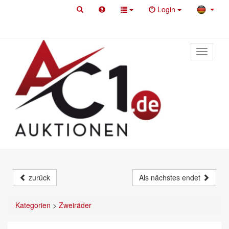
Login
Toggle
primary
navigati
zurück
Als nächstes endet
Kategorien
>
Zweiräder