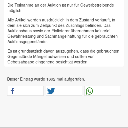
Die Teilnahme an der Auktion ist nur für Gewerbetreibende
möglich!
Alle Artikel werden ausdrücklich in dem Zustand verkauft, in
dem sie sich zum Zeitpunkt des Zuschlags befinden. Das
Auktionshaus sowie der Einlieferer übernehmen keinerlei
Gewährleistung und Sachmängelhaftung für die gebrauchten
Auktionsgegenstände.
Es ist grundsätzlich davon auszugehen, dass die gebrauchten
Gegenstände Mängel aufweisen und sollten vor
Gebotsabgabe eingehend besichtigt werden.
Das Auktionshaus Chemnitz weist ausdrücklich darauf hin,
dass sämtliche zum Verkauf stehende Artikel ungeprüft sind.
Dieser Eintrag wurde 1692 mal aufgerufen.
Bei allen zum Verkauf stehenden Fahrzeugen und Maschinen
ist davon auszugehen, dass diese bereits einen nicht
unerheblichen Vorschaden erlitten haben.
Alle Angaben im Auktionskatalog (z. B. technische
Informationen, Daten, Maße, Baujahre und Kilometerstände)
sind unverbindliche Angaben vom Einlieferer und werden vom
Auktionshaus nicht überprüft.