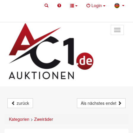
Login
Toggle
primary
navigati
zurück
Als nächstes endet
Kategorien
>
Zweiräder