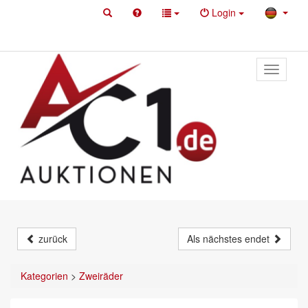
Login
Toggle
primary
navigati
zurück
Als nächstes endet
Kategorien
>
Zweiräder