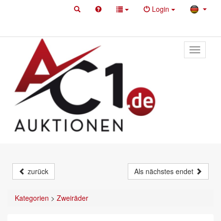
Login
Toggle
primary
navigati
zurück
Als nächstes endet
Kategorien
>
Zweiräder