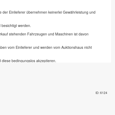
ie der Einlieferer übernehmen keinerlei Gewährleistung und
besichtigt werden.
 Verkauf stehenden Fahrzeugen und Maschinen ist davon
gaben vom Einlieferer und werden vom Auktionshaus nicht
d diese bedingungslos akzeptieren.
 Chemnitz und 18 % zzgl. Mehrwertsteuer für Online-Bieter, Live-
te abzugeben und die Artikel auf dem Auktionsgelände nach
ID: 6124
mit Fahrzeugschlüssel gegen Pfand möglich. Die Vorbesichtigung
rungsartikel in Augenschein genommen zu haben und akzeptieren