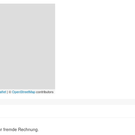
aflet
| ©
OpenStreetMap
contributors
ür fremde Rechnung.