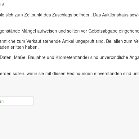
h!
 sie sich zum Zeitpunkt des Zuschlags befinden. Das Auktionshaus sow
egenstände Mängel aufweisen und sollten vor Gebotsabgabe eingehend 
ämtliche zum Verkauf stehende Artikel ungeprüft sind. Bei allen zum
aden erlitten haben.
, Daten, Maße, Baujahre und Kilometerstände) sind unverbindliche An
erden sollen, wenn sie mit diesen Bedingungen einverstanden sind un
uer für Präsenzauktionen in unseren Geschäftsräumen vor Ort in 09228
ieferer oder bei Insolvenzversteigerungen.
rtikel online gestellt ist haben sie die Möglichkeit, Online-Vorgebebo
len
der Zeit von 10.00 bis 17.30 Uhr. An diesem Tag ist die Besichtigung 
r unabdinglich! Mit Abgabe eines Gebots bestätigen sie, die Versteige