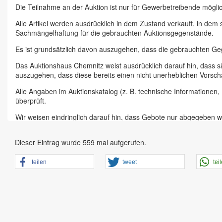
Die Teilnahme an der Auktion ist nur für Gewerbetreibende möglic
Alle Artikel werden ausdrücklich in dem Zustand verkauft, in dem
Sachmängelhaftung für die gebrauchten Auktionsgegenstände.
Es ist grundsätzlich davon auszugehen, dass die gebrauchten G
Das Auktionshaus Chemnitz weist ausdrücklich darauf hin, dass s
auszugehen, dass diese bereits einen nicht unerheblichen Vorsch
Alle Angaben im Auktionskatalog (z. B. technische Informationen
überprüft.
Wir weisen eindringlich darauf hin, dass Gebote nur abgegeben w
Das Aufgeld für unsere Auktionen beträgt 15 % zzgl. Mehrwertste
Dieser Eintrag wurde 559 mal aufgerufen.
Online Bieter, Bieter bei Vor-Ort-Versteigerungen direkt beim Einl
Sämtliche Neueingänge werden sofort online gestellt. Sobald ein A
teilen
tweet
tei
vorheriger Anmeldung zu besichtigen.
Großer Vorbesichtigungstag immer ein Tag vor Auktionstermin in 
der Artikel ist ausdrücklich erwünscht und auch für Online-Biete
den Zustand.
Vorgebote