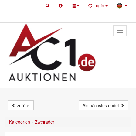
Login
Toggle
primary
navigati
zurück
Als nächstes endet
Kategorien
>
Zweiräder