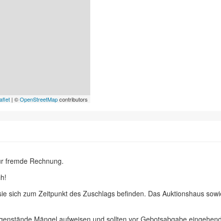
aflet
| ©
OpenStreetMap
contributors
ür fremde Rechnung.
h!
 sie sich zum Zeitpunkt des Zuschlags befinden. Das Auktionshaus sow
egenstände Mängel aufweisen und sollten vor Gebotsabgabe eingehend 