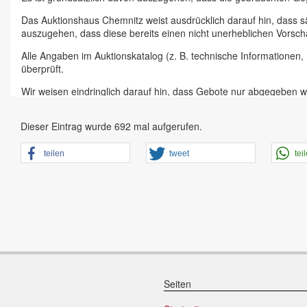
Das Auktionshaus Chemnitz weist ausdrücklich darauf hin, dass s
auszugehen, dass diese bereits einen nicht unerheblichen Vorsch
Alle Angaben im Auktionskatalog (z. B. technische Informationen
überprüft.
Wir weisen eindringlich darauf hin, dass Gebote nur abgegeben w
Das Aufgeld für unsere Auktionen beträgt 15 % zzgl. Mehrwertste
Dieser Eintrag wurde 692 mal aufgerufen.
Online Bieter, Bieter bei Vor-Ort-Versteigerungen direkt beim Einl
Sämtliche Neueingänge werden sofort online gestellt. Sobald ein A
teilen
tweet
tei
vorheriger Anmeldung zu besichtigen.
Großer Vorbesichtigungstag immer ein Tag vor Auktionstermin in 
der Artikel ist ausdrücklich erwünscht und auch für Online-Biete
den Zustand.
Vorgebote
Abgegebene Gebote in Form von Online-Vorgeboten gelten als ges
dem zweithöchsten Gebot und dem Höchsgebot werden nicht vom 
Seiten
Schriftliche Gebote