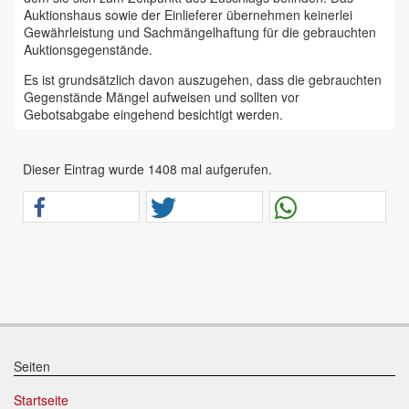
Auktionshaus sowie der Einlieferer übernehmen keinerlei
Gewährleistung und Sachmängelhaftung für die gebrauchten
Auktionsgegenstände.
Es ist grundsätzlich davon auszugehen, dass die gebrauchten
Gegenstände Mängel aufweisen und sollten vor
Gebotsabgabe eingehend besichtigt werden.
Das Auktionshaus Chemnitz weist ausdrücklich darauf hin,
dass sämtliche zum Verkauf stehende Artikel ungeprüft sind.
Dieser Eintrag wurde 1408 mal aufgerufen.
Bei allen zum Verkauf stehenden Fahrzeugen und Maschinen
ist davon auszugehen, dass diese bereits einen nicht
unerheblichen Vorschaden erlitten haben.
Alle Angaben im Auktionskatalog (z. B. technische
Informationen, Daten, Maße, Baujahre und Kilometerstände)
sind unverbindliche Angaben vom Einlieferer und werden vom
Auktionshaus nicht überprüft.
Wir weisen eindringlich darauf hin, dass Gebote nur
abgegeben werden sollen, wenn sie mit diesen Bedingungen
einverstanden sind und diese bedingungslos akzeptieren.
Seiten
Das Aufgeld für unsere Auktionen beträgt 15 % zzgl.
Startseite
Mehrwertsteuer für Präsenzauktionen in unseren