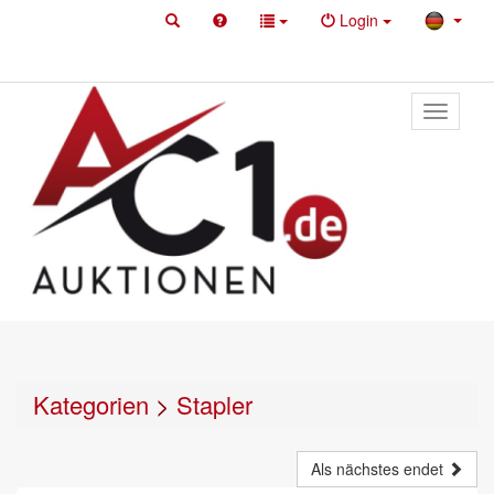
Login
Toggle
primary
navigati
Kategorien
>
Stapler
Als nächstes endet