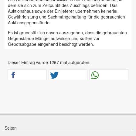
dem sie sich zum Zeitpunkt des Zuschlags befinden. Das
Auktionshaus sowie der Einlieferer übernehmen keinerlei
Gewährleistung und Sachmängelhaftung für die gebrauchten
Auktionsgegenstände.
Es ist grundsätzlich davon auszugehen, dass die gebrauchten
Gegenstände Mängel aufweisen und sollten vor
Gebotsabgabe eingehend besichtigt werden.
Das Auktionshaus Chemnitz weist ausdrücklich darauf hin,
dass sämtliche zum Verkauf stehende Artikel ungeprüft sind.
Dieser Eintrag wurde 1267 mal aufgerufen.
Bei allen zum Verkauf stehenden Fahrzeugen und Maschinen
ist davon auszugehen, dass diese bereits einen nicht
unerheblichen Vorschaden erlitten haben.
Alle Angaben im Auktionskatalog (z. B. technische
Informationen, Daten, Maße, Baujahre und Kilometerstände)
sind unverbindliche Angaben vom Einlieferer und werden vom
Auktionshaus nicht überprüft.
Wir weisen eindringlich darauf hin, dass Gebote nur
abgegeben werden sollen, wenn sie mit diesen Bedingungen
einverstanden sind und diese bedingungslos akzeptieren.
Seiten