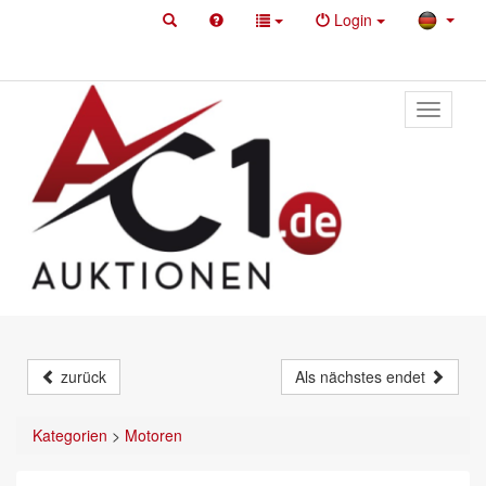
Login
Toggle
primary
navigati
zurück
Als nächstes endet
Kategorien
>
Motoren