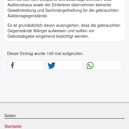
Auktionshaus sowie der Einlieferer übernehmen keinerlei
Gewährleistung und Sachmängelhaftung für die gebrauchten
Auktionsgegenstände.
Es ist grundsätzlich davon auszugehen, dass die gebrauchten
Gegenstände Mängel aufweisen und sollten vor
Gebotsabgabe eingehend besichtigt werden.
Das Auktionshaus Chemnitz weist ausdrücklich darauf hin,
dass sämtliche zum Verkauf stehende Artikel ungeprüft sind.
Dieser Eintrag wurde 145 mal aufgerufen.
Bei allen zum Verkauf stehenden Fahrzeugen und Maschinen
ist davon auszugehen, dass diese bereits einen nicht
unerheblichen Vorschaden erlitten haben.
Alle Angaben im Auktionskatalog (z. B. technische
Informationen, Daten, Maße, Baujahre und Kilometerstände)
sind unverbindliche Angaben vom Einlieferer und werden vom
Auktionshaus nicht überprüft.
Wir weisen eindringlich darauf hin, dass Gebote nur
abgegeben werden sollen, wenn sie mit diesen Bedingungen
einverstanden sind und diese bedingungslos akzeptieren.
Seiten
Das Aufgeld für unsere Auktionen beträgt 15 % zzgl.
Startseite
Mehrwertsteuer für Präsenzauktionen in unseren