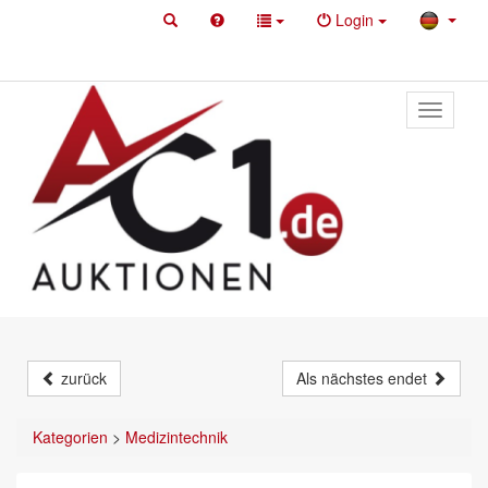
Login
Toggle
primary
navigati
zurück
Als nächstes endet
Kategorien
>
Medizintechnik