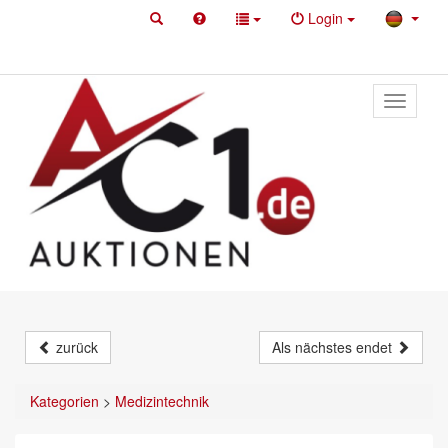
Login
Toggle
primary
navigati
zurück
Als nächstes endet
Kategorien
>
Medizintechnik